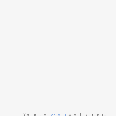
You must be
logged in
to post a comment.