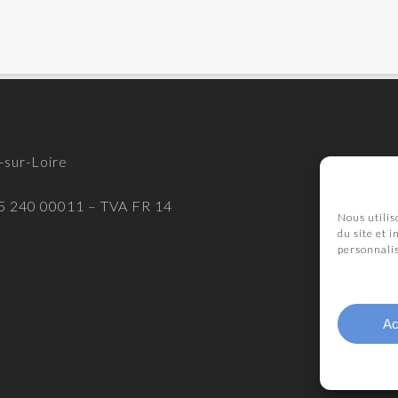
-sur-Loire
565 240 00011 – TVA FR 14
Nous utilis
du site et 
personnali
Ac