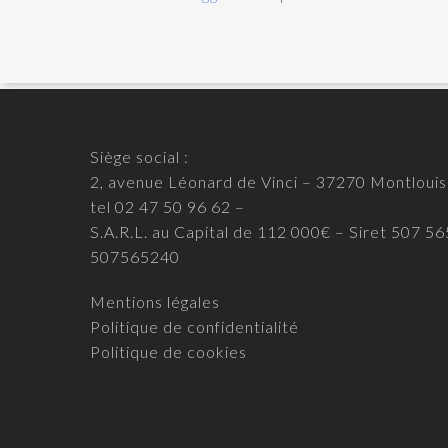
Siège social :
2, avenue Léonard de Vinci – 37270 Montlouis
tel 02 47 50 96 62 –
S.A.R.L. au Capital de 112 000€ – Siret 507 
507565240
Mentions légales
Politique de confidentialité
Politique de cookies