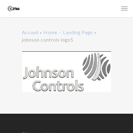
Accueil
»
Home – Landing Page
»
johnson controls logo5