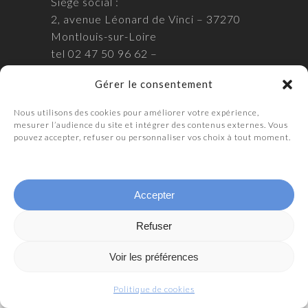
Siège social :
2, avenue Léonard de Vinci – 37270
Montlouis-sur-Loire
tel 02 47 50 96 62 –
S.A.R.L. au Capital de 112 000€ – Siret
Gérer le consentement
507 565 240 00011 – TVA FR 14
507565240
Nous utilisons des cookies pour améliorer votre expérience,
mesurer l’audience du site et intégrer des contenus externes. Vous
Mentions légales
pouvez accepter, refuser ou personnaliser vos choix à tout moment.
Politique de confidentialité
Politique de cookies
Accepter
Refuser
Voir les préférences
Politique de cookies