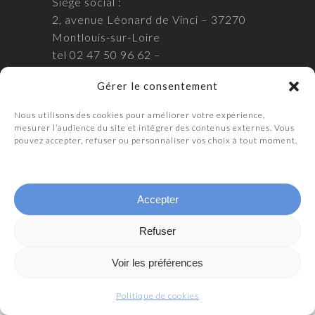
Siège social :
2, avenue Léonard de Vinci – 37270
Montlouis-sur-Loire
tel 02 47 50 96 62 –
S.A.R.L. au Capital de 112 000€ – Siret
Gérer le consentement
507 565 240 00011 – TVA FR 14
507565240
Nous utilisons des cookies pour améliorer votre expérience,
mesurer l’audience du site et intégrer des contenus externes. Vous
Mentions légales
pouvez accepter, refuser ou personnaliser vos choix à tout moment.
Politique de confidentialité
Politique de cookies
Accepter
Refuser
Voir les préférences
Politique de cookies