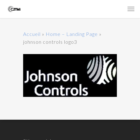
Accueil
»
Home – Landing Page
»
johnson controls logo3