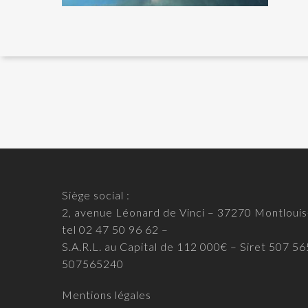
Siège social :
2, avenue Léonard de Vinci – 37270 Montlouis
tel 02 47 50 96 62 –
S.A.R.L. au Capital de 112 000€ – Siret 507 
507565240
Mentions légales