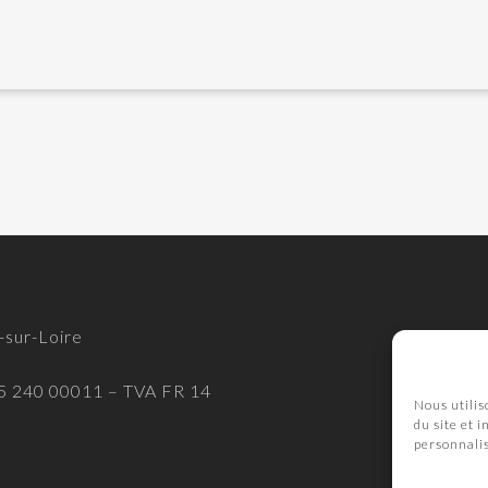
-sur-Loire
565 240 00011 – TVA FR 14
Nous utilis
du site et 
personnali