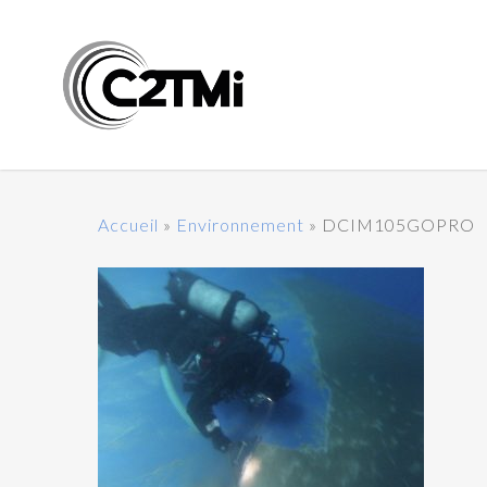
Accueil
»
Environnement
»
DCIM105GOPRO