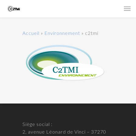
Accueil
»
Environnement
»
c2tmi
Siège social :
2, avenue Léonard de Vinci – 37270