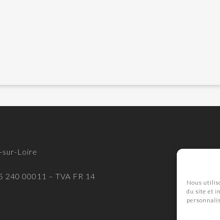
-sur-Loire
565 240 00011 – TVA FR 14
Nous utilis
du site et 
personnali