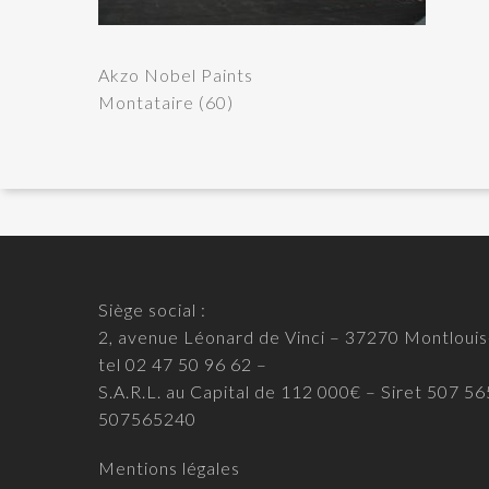
Akzo Nobel Paints
Montataire (60)
Siège social :
2, avenue Léonard de Vinci – 37270 Montlouis
tel 02 47 50 96 62 –
S.A.R.L. au Capital de 112 000€ – Siret 507 
507565240
Mentions légales